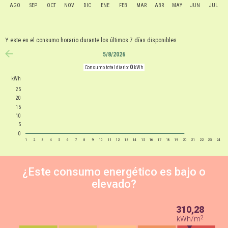
AGO
SEP
OCT
NOV
DIC
ENE
FEB
MAR
ABR
MAY
JUN
JUL
Y este es el consumo horario durante los últimos 7 días disponibles
5/8/2026
anterior
0
Consumo total diario:
kWh
kWh
25
20
15
10
5
0
1
2
3
4
5
6
7
8
9
10
11
12
13
14
15
16
17
18
19
20
21
22
23
24
¿Este consumo energético es bajo o
elevado?
310,28
2
kWh/m