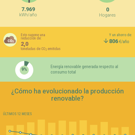
7.969
0
kWh/año
Hogares
Esto supone una
Y un ahorro de:
reducción de:
806
€/año
2,0
toneladas de CO
emitidas
2
Renovables
9%
Energía renovable generada respecto al
9%
consumo total
91%
 renovables
¿Cómo ha evolucionado la producción
renovable?
ÚLTIMOS 12 MESES