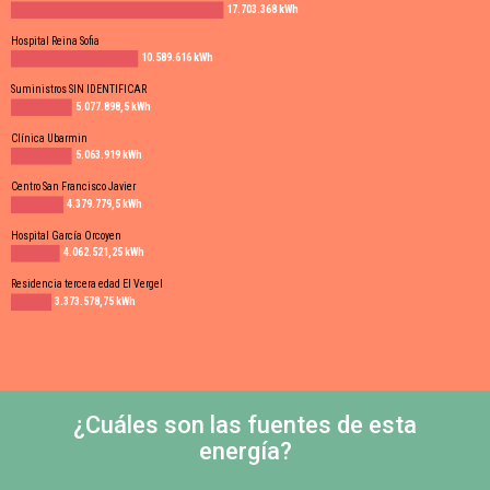
17.703.368 kWh
Hospital Reina Sofia
10.589.616 kWh
Suministros SIN IDENTIFICAR
5.077.898,5 kWh
Clínica Ubarmin
5.063.919 kWh
Centro San Francisco Javier
4.379.779,5 kWh
Hospital García Orcoyen
4.062.521,25 kWh
Residencia tercera edad El Vergel
3.373.578,75 kWh
¿Cuáles son las fuentes de esta
energía?