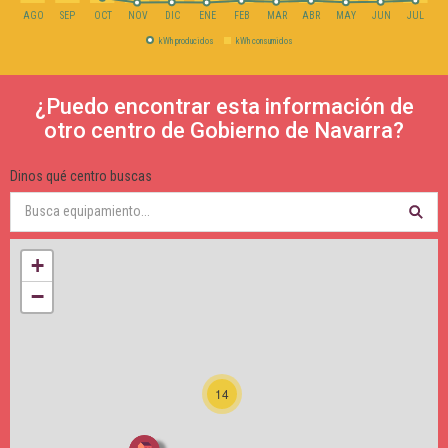
AGO
SEP
OCT
NOV
DIC
ENE
FEB
MAR
ABR
MAY
JUN
JUL
kWh producidos
kWh consumidos
¿Puedo encontrar esta información de
otro centro de Gobierno de Navarra?
Dinos qué centro buscas
+
−
14