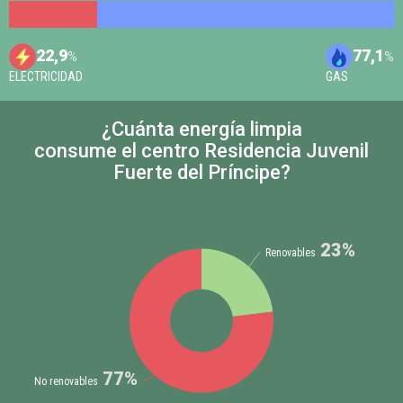
22,9
77,1
%
%
ELECTRICIDAD
GAS
¿Cuánta energía limpia
consume el centro Residencia Juvenil
Fuerte del Príncipe?
23%
Renovables
77%
No renovables