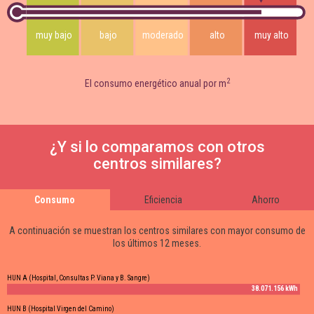
muy bajo
bajo
moderado
alto
muy alto
2
El consumo energético anual por m
¿Y si lo comparamos con otros
centros similares?
Consumo
Eficiencia
Ahorro
A continuación se muestran los centros similares con mayor consumo de
los últimos 12 meses.
HUN A (Hospital, Consultas P. Viana y B. Sangre)
38.071.156 kWh
HUN B (Hospital Virgen del Camino)