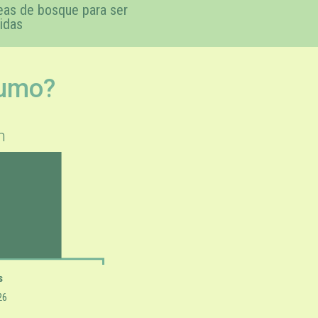
eas de bosque para ser
idas
sumo?
h
s
26