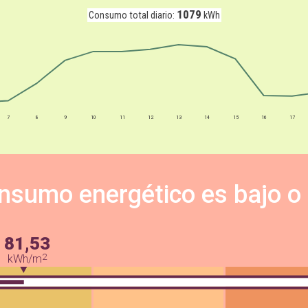
1079
Consumo total diario:
kWh
7
8
9
10
11
12
13
14
15
16
17
nsumo energético es bajo o
81,53
2
kWh/m