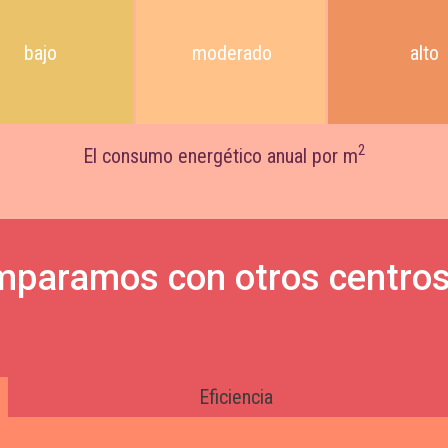
bajo
moderado
alto
2
El consumo energético anual por m
omparamos con otros centros
Eficiencia