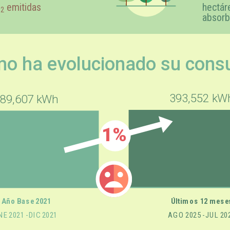
O
emitidas
hectár
2
absorb
o ha evolucionado su con
393,552 kW
89,607 kWh
1%
Últimos 12 mese
Año Base 2021
NE 2021 - DIC 2021
AGO 2025 - JUL 20