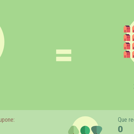
=
upone:
Que re
0