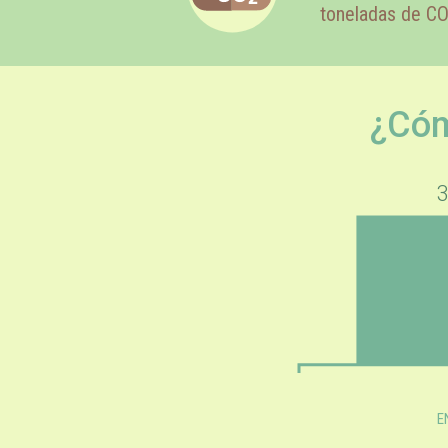
toneladas de C
¿Cóm
3
E