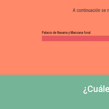
A continuación se 
Palacio de Navarra y Manzana foral
¿Cuále