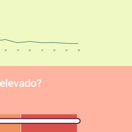
18
19
20
21
22
23
24
 elevado?