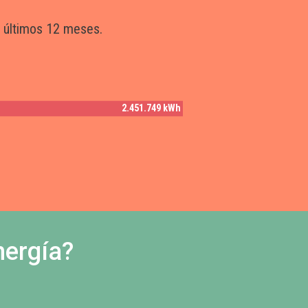
s últimos 12 meses.
2.451.749 kWh
nergía?