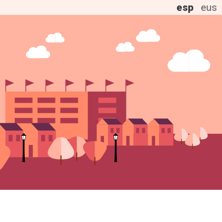
esp
eus