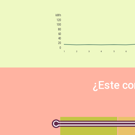
kWh
120
100
80
60
40
20
0
1
2
3
4
5
6
¿Este co