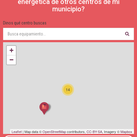
energética de otros centros de mi
municipio?
Dinos qué centro buscas
+
−
14
Leaflet
| Map data ©
OpenStreetMap
contributors,
CC-BY-SA
, Imagery ©
Mapbox