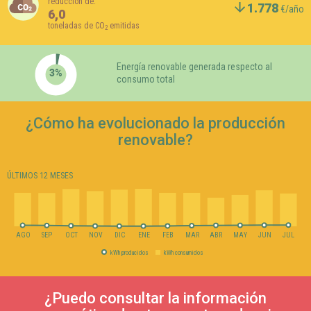
reducción de:
1.778
€/año
6,0
toneladas de CO
emitidas
2
Renovables
3%
Energía renovable generada respecto al
3%
consumo total
97%
No renovables
¿Cómo ha evolucionado la producción
renovable?
ÚLTIMOS 12 MESES
AGO
SEP
OCT
NOV
DIC
ENE
FEB
MAR
ABR
MAY
JUN
JUL
kWh producidos
kWh consumidos
¿Puedo consultar la información