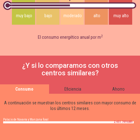
muy bajo
bajo
moderado
alto
muy alto
2
El consumo energético anual por m
¿Y si lo comparamos con otros
centros similares?
Consumo
Eficiencia
Ahorro
A continuación se muestran los centros similares con mayor consumo de
los últimos 12 meses.
Palacio de Navarra y Manzana foral
2.451.749 kWh