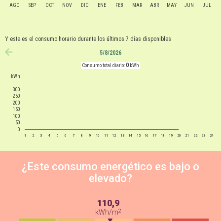
AGO
SEP
OCT
NOV
DIC
ENE
FEB
MAR
ABR
MAY
JUN
JUL
Y este es el consumo horario durante los últimos 7 días disponibles
5/8/2026
anterior
0
Consumo total diario:
kWh
kWh
300
250
200
150
100
50
0
1
2
3
4
5
6
7
8
9
10
11
12
13
14
15
16
17
18
19
20
21
22
23
24
¿Este consumo energético es bajo o
elevado?
110,9
2
kWh/m