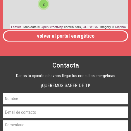
2
Leaflet
| Map data ©
OpenStreetMap
contributors,
CC-BY-SA
, Imagery ©
Mapbox
volver al portal energético
Contacta
Danos tu opinión o haznos llegar tus consultas energéticas
¡QUEREMOS SABER DE TÍ!