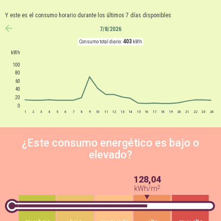
Y este es el consumo horario durante los últimos 7 días disponibles
7/8/2026
anterior
403
Consumo total diario:
kWh
kWh
100
80
60
40
20
0
1
2
3
4
5
6
7
8
9
10
11
12
13
14
15
16
17
18
19
20
21
22
23
24
¿Este consumo energético es bajo o
elevado?
128,04
2
kWh/m