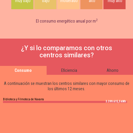
muy bajo
bajo
moderado
alto
muy alto
2
El consumo energético anual por m
¿Y si lo comparamos con otros
centros similares?
Consumo
Eficiencia
Ahorro
A continuación se muestran los centros similares con mayor consumo de
los últimos 12 meses.
Biblioteca y Filmoteca de Navarra
3.399.615,5 kWh