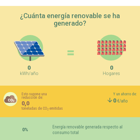
¿Cuánta energía renovable se ha
generado?
=
0
0
kWh/año
Hogares
Esto supone una
Y un ahorro de:
reducción de:
0
€/año
0,0
toneladas de CO
emitidas
2
Energía renovable generada respecto al
0%
consumo total