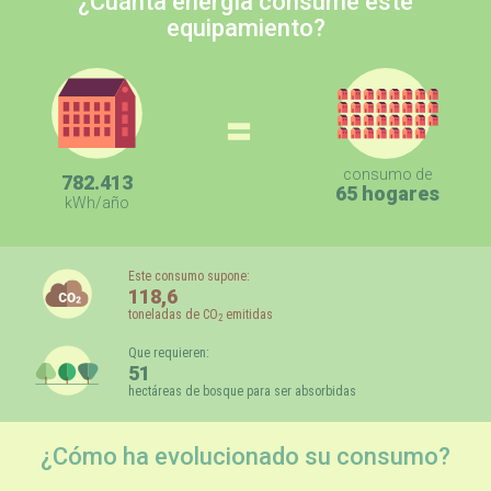
¿Cuánta energía consume este
equipamiento?
=
consumo de
782.413
65 hogares
kWh/año
Este consumo supone:
118,6
toneladas de CO
emitidas
2
Que requieren:
51
hectáreas de bosque para ser absorbidas
¿Cómo ha evolucionado su consumo?