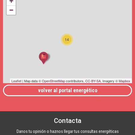
+
−
14
Leaflet
| Map data ©
OpenStreetMap
contributors,
CC-BY-SA
, Imagery ©
Mapbox
volver al portal energético
Contacta
Danos tu opinión o haznos llegar tus consultas energéticas