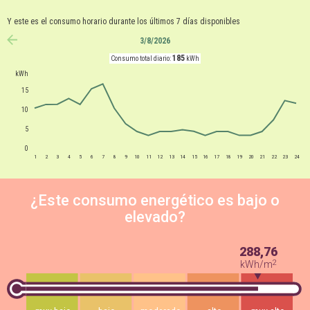
Y este es el consumo horario durante los últimos 7 días disponibles
3/8/2026
anterior
185
Consumo total diario:
kWh
kWh
15
10
5
0
1
2
3
4
5
6
7
8
9
10
11
12
13
14
15
16
17
18
19
20
21
22
23
24
¿Este consumo energético es bajo o
elevado?
288,76
2
kWh/m