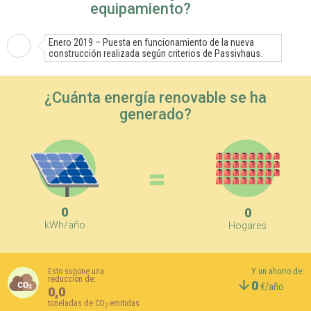
equipamiento?
Enero 2019 – Puesta en funcionamiento de la nueva
construcción realizada según criterios de Passivhaus.
¿Cuánta energía renovable se ha
generado?
=
0
0
kWh/año
Hogares
Esto supone una
Y un ahorro de:
reducción de:
0
€/año
0,0
toneladas de CO
emitidas
2