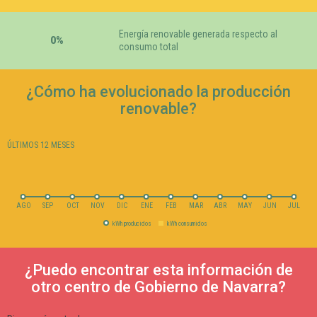
Energía renovable generada respecto al
0%
consumo total
¿Cómo ha evolucionado la producción
renovable?
ÚLTIMOS 12 MESES
AGO
SEP
OCT
NOV
DIC
ENE
FEB
MAR
ABR
MAY
JUN
JUL
kWh producidos
kWh consumidos
¿Puedo encontrar esta información de
otro centro de Gobierno de Navarra?