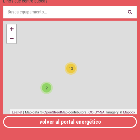
Dinos qué centro buscas
+
−
13
2
Leaflet
| Map data ©
OpenStreetMap
contributors,
CC-BY-SA
, Imagery ©
Mapbox
volver al portal energético