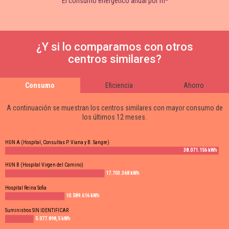
El consumo energético anual por m
¿Y si lo comparamos con otros
centros similares?
Consumo
Eficiencia
Ahorro
A continuación se muestran los centros similares con mayor consumo de
los últimos 12 meses.
HUN A (Hospital, Consultas P. Viana y B. Sangre)
38.071.156 kWh
HUN B (Hospital Virgen del Camino)
17.703.368 kWh
Hospital Reina Sofia
10.589.616 kWh
Suministros SIN IDENTIFICAR
5.077.898,5 kWh