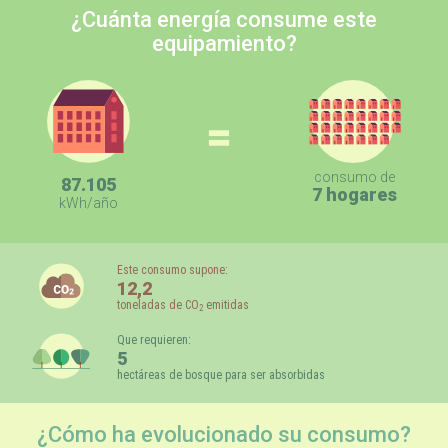
¿Cuánta energía consume este
equipamiento?
=
consumo de
87.105
7 hogares
kWh/año
Este consumo supone:
12,2
toneladas de CO
emitidas
2
Que requieren:
5
hectáreas de bosque para ser absorbidas
¿Cómo ha evolucionado su consumo?