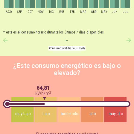
AGO
SEP
OCT
NOV
DIC
ENE
FEB
MAR
ABR
MAY
JUN
JUL
Y este es el consumo horario durante los últimos 7 días disponibles
--
anterior
si
--
Consumo total diario:
kWh
¿Este consumo energético es bajo o
elevado?
64,81
2
kWh/m
muy bajo
bajo
moderado
alto
muy alto
2