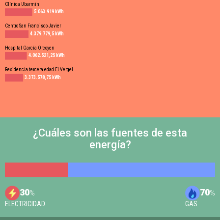
Clínica Ubarmin
5.063.919 kWh
Centro San Francisco Javier
4.379.779,5 kWh
Hospital García Orcoyen
4.062.521,25 kWh
Residencia tercera edad El Vergel
3.373.578,75 kWh
¿Cuáles son las fuentes de esta
energía?
30
70
%
%
ELECTRICIDAD
GAS