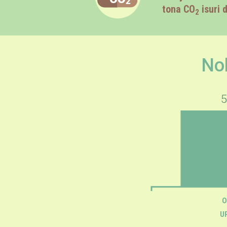
tona CO
isuri d
2
No
5
O
UR