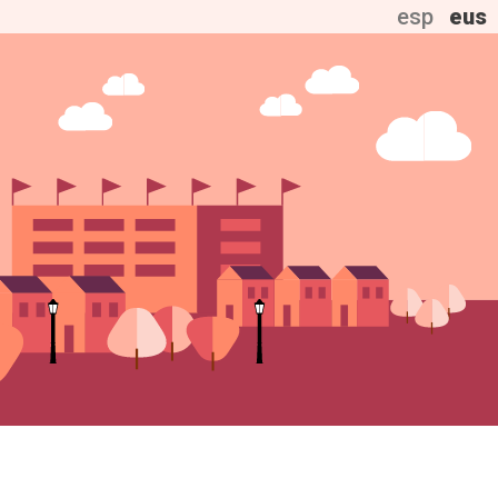
esp
eus