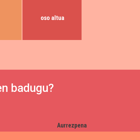
oso altua
zen badugu?
Aurrezpena