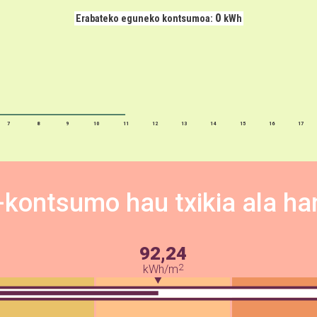
0
Erabateko eguneko kontsumoa:
kWh
7
8
9
10
11
12
13
14
15
16
17
-kontsumo hau txikia ala ha
92,24
2
kWh/m