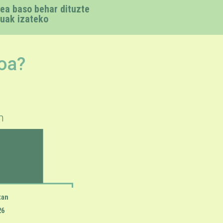
ea baso behar dituzte
uak izateko
oa?
h
tan
26