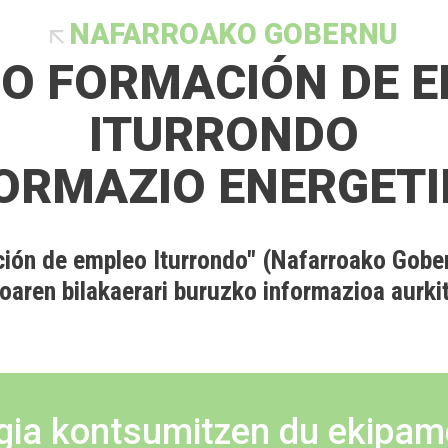
NAFARROAKO GOBERNU
O FORMACIÓN DE 
ITURRONDO
ORMAZIO ENERGET
ión de empleo Iturrondo" (Nafarroako Gob
oaren bilakaerari buruzko informazioa aurk
gia kontsumitzen du ekipa