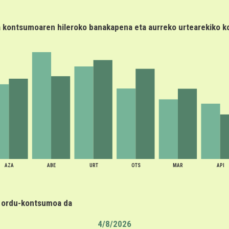
a kontsumoaren hileroko banakapena eta aurreko urtearekiko k
AZA
ABE
URT
OTS
MAR
API
n ordu-kontsumoa da
4/8/2026