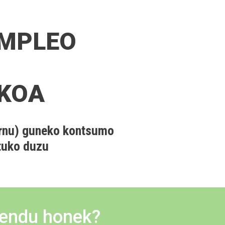
EMPLEO
IKOA
ernu) guneko kontsumo
ituko duzu
mendu honek?