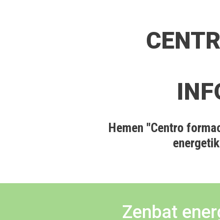
CENTR
INF
Hemen "Centro formac
energetik
Zenbat ener