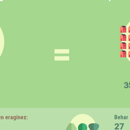
=
3
n eraginez:
Behar 
27