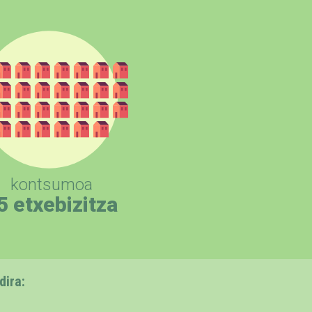
kontsumoa
5 etxebizitza
dira: