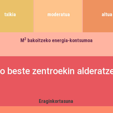
txikia
moderatua
altua
2
M
bakoitzeko energia-kontsumoa
o beste zentroekin alderat
Eraginkortasuna