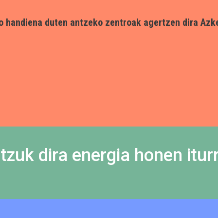
o handiena duten antzeko zentroak agertzen dira Azke
tzuk dira energia honen itur