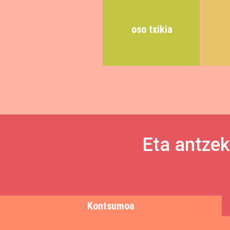
oso txikia
Eta antzek
Kontsumoa