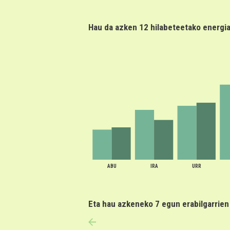
Hau da azken 12 hilabeteetako energi
ABU
IRA
URR
Eta hau azkeneko 7 egun erabilgarrie
anterior